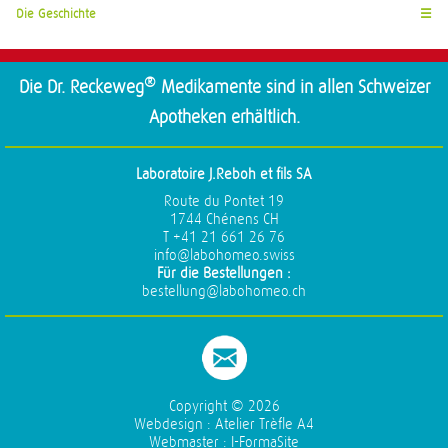
Die Geschichte
☰
®
Die Dr. Reckeweg
Medikamente sind in allen Schweizer
Apotheken erhältlich.
Laboratoire J.Reboh et fils SA
Route du Pontet 19
1744 Chénens CH
T +41 21 661 26 76
info@labohomeo.swiss
Für die Bestellungen :
bestellung@labohomeo.ch
Copyright ©
2026
Webdesign :
Atelier Trèfle A4
Webmaster :
I-FormaSite