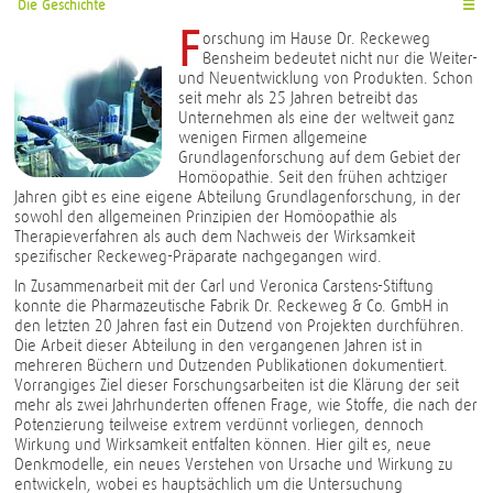
Die Geschichte
☰
F
orschung im Hause Dr. Reckeweg
Bensheim bedeutet nicht nur die Weiter-
und Neuentwicklung von Produkten. Schon
seit mehr als 25 Jahren betreibt das
Unternehmen als eine der weltweit ganz
wenigen Firmen allgemeine
Grundlagenforschung auf dem Gebiet der
Homöopathie. Seit den frühen achtziger
Jahren gibt es eine eigene Abteilung Grundlagenforschung, in der
sowohl den allgemeinen Prinzipien der Homöopathie als
Therapieverfahren als auch dem Nachweis der Wirksamkeit
spezifischer Reckeweg-Präparate nachgegangen wird.
In Zusammenarbeit mit der Carl und Veronica Carstens-Stiftung
konnte die Pharmazeutische Fabrik Dr. Reckeweg & Co. GmbH in
den letzten 20 Jahren fast ein Dutzend von Projekten durchführen.
Die Arbeit dieser Abteilung in den vergangenen Jahren ist in
mehreren Büchern und Dutzenden Publikationen dokumentiert.
Vorrangiges Ziel dieser Forschungsarbeiten ist die Klärung der seit
mehr als zwei Jahrhunderten offenen Frage, wie Stoffe, die nach der
Potenzierung teilweise extrem verdünnt vorliegen, dennoch
Wirkung und Wirksamkeit entfalten können. Hier gilt es, neue
Denkmodelle, ein neues Verstehen von Ursache und Wirkung zu
entwickeln, wobei es hauptsächlich um die Untersuchung