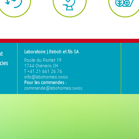
Laboratoire J.Reboh et fils SA
nt
Route du Pontet 19
cies
1744 Chénens CH
T +41 21 661 26 76
info@labohomeo.swiss
Pour les commandes :
commande@labohomeo.swiss