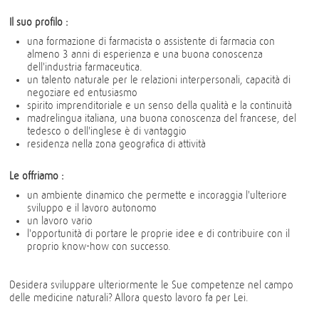
Il suo profilo :
una formazione di farmacista o assistente di farmacia con
almeno 3 anni di esperienza e una buona conoscenza
dell'industria farmaceutica.
un talento naturale per le relazioni interpersonali, capacità di
negoziare ed entusiasmo
spirito imprenditoriale e un senso della qualità e la continuità
madrelingua italiana, una buona conoscenza del francese, del
tedesco o dell'inglese è di vantaggio
residenza nella zona geografica di attività
Le offriamo :
un ambiente dinamico che permette e incoraggia l'ulteriore
sviluppo e il lavoro autonomo
un lavoro vario
l'opportunità di portare le proprie idee e di contribuire con il
proprio know-how con successo.
Desidera sviluppare ulteriormente le Sue competenze nel campo
delle medicine naturali? Allora questo lavoro fa per Lei.