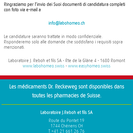
Ringraziamo per l’invio dei Suoi documenti di candidatura completi
con foto via e-mail a
info@labohomeo.ch
Le candidature saranno trattate in modo confidenziale.
Risponderemo solo alle domande che soddisfano i requisiti sopra
menzionati.
Laboratoire J. Reboh et fils SA • Rte de la Glâne 4 • 1680 Romont
www.labohomeo.swiss
•
www.easyhomeo.swiss
Les médicaments Dr. Reckeweg sont disponibles dans
toutes les pharmacies de Suisse.
Laboratoire J.Reboh et fils SA
Route du Pontet 19
1744 Chénens CH
T +41 21 661 26 76