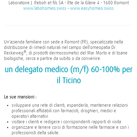
Laboratoire J. Reboh et fils SA • Rte de la Glâne 4 • 1680 Romont
www.labohomeo.swiss
•
www.easyhomeo.swiss
Un'azienda familiare con sede a Romont (FR), specializzata nella
distribuzione di rimedi naturali nel campo dell'omeopatia Dr.
®
Reckeweg
, di prodotti dermocosmetici del Mar Morto e di tisane
biologiche, cerca a partire da subito o da convenire:
un delegato medico (m/f) 60-100% per
il Ticino
Le sue mansioni :
sviluppare una rete di clienti, espanderla, mantenere relazioni
professionali affidabili con farmacisti, droghieri, medici e
operatori alternativi
visitare i clienti e redigere i corrispondenti rapporti di visita
organizzare e tenere corsi di formazione nelle farmacie e con i
professionisti della salute.