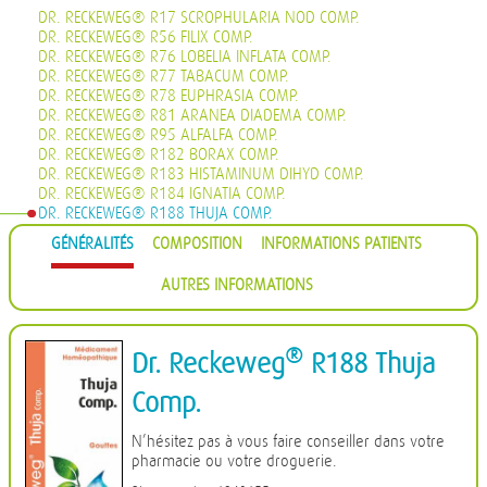
DR. RECKEWEG® R17 SCROPHULARIA NOD COMP.
DR. RECKEWEG® R56 FILIX COMP.
DR. RECKEWEG® R76 LOBELIA INFLATA COMP.
DR. RECKEWEG® R77 TABACUM COMP.
DR. RECKEWEG® R78 EUPHRASIA COMP.
DR. RECKEWEG® R81 ARANEA DIADEMA COMP.
DR. RECKEWEG® R95 ALFALFA COMP.
DR. RECKEWEG® R182 BORAX COMP.
DR. RECKEWEG® R183 HISTAMINUM DIHYD COMP.
DR. RECKEWEG® R184 IGNATIA COMP.
DR. RECKEWEG® R188 THUJA COMP.
DR. RECKEWEG® R189 SILICEA COMP.
GÉNÉRALITÉS
COMPOSITION
INFORMATIONS PATIENTS
DR. RECKEWEG® R191 CHININUM SULF COMP.
DR. RECKEWEG® R193 ECHINACEA COMP.
AUTRES INFORMATIONS
®
Dr. Reckeweg
R188 Thuja
Comp.
N’hésitez pas à vous faire conseiller dans votre
pharmacie ou votre droguerie.