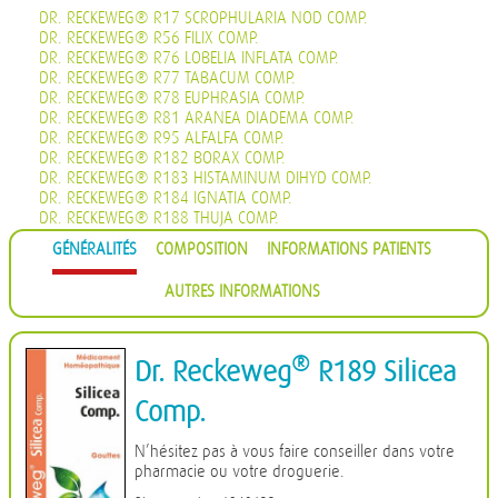
DR. RECKEWEG® R17 SCROPHULARIA NOD COMP.
DR. RECKEWEG® R56 FILIX COMP.
DR. RECKEWEG® R76 LOBELIA INFLATA COMP.
DR. RECKEWEG® R77 TABACUM COMP.
DR. RECKEWEG® R78 EUPHRASIA COMP.
DR. RECKEWEG® R81 ARANEA DIADEMA COMP.
DR. RECKEWEG® R95 ALFALFA COMP.
DR. RECKEWEG® R182 BORAX COMP.
DR. RECKEWEG® R183 HISTAMINUM DIHYD COMP.
DR. RECKEWEG® R184 IGNATIA COMP.
DR. RECKEWEG® R188 THUJA COMP.
DR. RECKEWEG® R189 SILICEA COMP.
GÉNÉRALITÉS
COMPOSITION
INFORMATIONS PATIENTS
DR. RECKEWEG® R191 CHININUM SULF COMP.
DR. RECKEWEG® R193 ECHINACEA COMP.
AUTRES INFORMATIONS
®
Dr. Reckeweg
R189 Silicea
Comp.
N’hésitez pas à vous faire conseiller dans votre
pharmacie ou votre droguerie.