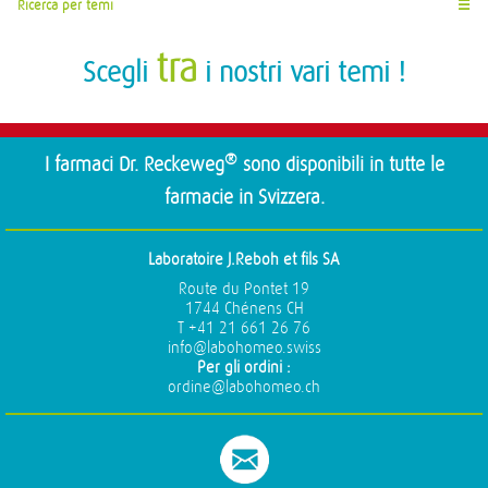
Ricerca per temi
☰
tra
Scegli
i nostri vari temi !
®
I farmaci Dr. Reckeweg
sono disponibili in tutte le
farmacie in Svizzera.
Laboratoire J.Reboh et fils SA
Route du Pontet 19
1744 Chénens CH
T +41 21 661 26 76
info@labohomeo.swiss
Per gli ordini :
ordine@labohomeo.ch