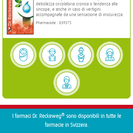
debolezza circolatoria cronica o tendenza alla
sincope, e anche in caso di vertigini
accompagnate da una sensazione di insicurezza.
Pharmacode : 839375
®
I farmaci Dr. Reckeweg
sono disponibili in tutte le
farmacie in Svizzera.