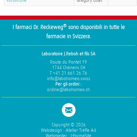
Fortivirone
Gregory Ottet
®
I farmaci Dr. Reckeweg
sono disponibili in tutte le
farmacie in Svizzera.
Laboratoire J.Reboh et fils SA
Route du Pontet 19
1744 Chénens CH
T +41 21 661 26 76
info@labohomeo.swiss
Per gli ordini :
ordine@labohomeo.ch
Copyright ©
2026
Webdesign :
Atelier Trèfle A4
Webmaster :
I-FormaSite