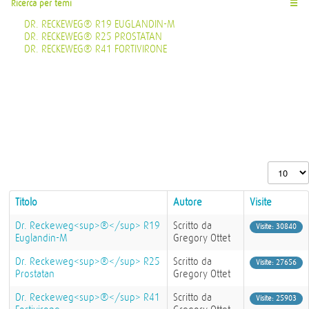
Ricerca per temi
☰
DR. RECKEWEG® R19 EUGLANDIN-M
DR. RECKEWEG® R25 PROSTATAN
DR. RECKEWEG® R41 FORTIVIRONE
Visualizza n
Titolo
Autore
Visite
Dr. Reckeweg<sup>®</sup> R19
Scritto da
Visite: 30840
Euglandin-M
Gregory Ottet
Dr. Reckeweg<sup>®</sup> R25
Scritto da
Visite: 27656
Prostatan
Gregory Ottet
Dr. Reckeweg<sup>®</sup> R41
Scritto da
Visite: 25903