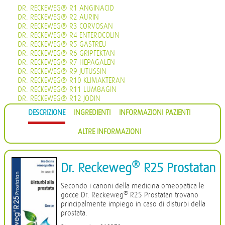
DR. RECKEWEG® R1 ANGINACID
DR. RECKEWEG® R2 AURIN
DR. RECKEWEG® R3 CORVOSAN
DR. RECKEWEG® R4 ENTEROCOLIN
DR. RECKEWEG® R5 GASTREU
DR. RECKEWEG® R6 GRIPFEKTAN
DR. RECKEWEG® R7 HEPAGALEN
DR. RECKEWEG® R9 JUTUSSIN
DR. RECKEWEG® R10 KLIMAKTERAN
DR. RECKEWEG® R11 LUMBAGIN
DR. RECKEWEG® R12 JODIN
DR. RECKEWEG® R13 PROHÄMORRHIN
DESCRIZIONE
INGREDIENTI
INFORMAZIONI PAZIENTI
DR. RECKEWEG® R14 QUIETA
DR. RECKEWEG® R16 CIMISAN
ALTRE INFORMAZIONI
DR. RECKEWEG® R17 SCROPHULARIA NOD COMP.
DR. RECKEWEG® R18 CYSTOPHYLIN
DR. RECKEWEG® R19 EUGLANDIN-M
DR. RECKEWEG® R20 EUGLANDIN-F
®
Dr. Reckeweg
R25 Prostatan
DR. RECKEWEG® R22 NAJASTHEN
DR. RECKEWEG® R23 NOSODERM
Secondo i canoni della medicina omeopatica le
DR. RECKEWEG® R24 PLEURASIN
®
gocce Dr. Reckeweg
R25 Prostatan trovano
DR. RECKEWEG® R25 PROSTATAN
principalmente impiego in caso di disturbi della
DR. RECKEWEG® R26 REMISIN
prostata.
DR. RECKEWEG® R27 RENOCALCIN