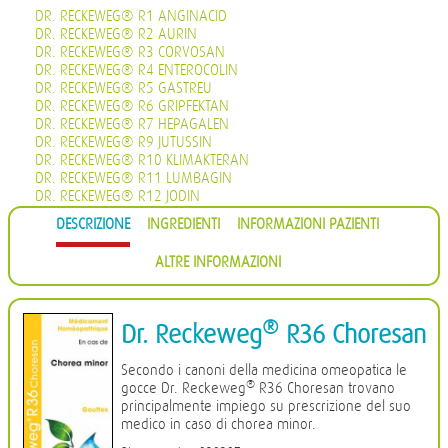
DR. RECKEWEG® R1 ANGINACID
DR. RECKEWEG® R2 AURIN
DR. RECKEWEG® R3 CORVOSAN
DR. RECKEWEG® R4 ENTEROCOLIN
DR. RECKEWEG® R5 GASTREU
DR. RECKEWEG® R6 GRIPFEKTAN
DR. RECKEWEG® R7 HEPAGALEN
DR. RECKEWEG® R9 JUTUSSIN
DR. RECKEWEG® R10 KLIMAKTERAN
DR. RECKEWEG® R11 LUMBAGIN
DR. RECKEWEG® R12 JODIN
DR. RECKEWEG® R13 PROHÄMORRHIN
DESCRIZIONE
INGREDIENTI
INFORMAZIONI PAZIENTI
DR. RECKEWEG® R14 QUIETA
DR. RECKEWEG® R16 CIMISAN
ALTRE INFORMAZIONI
DR. RECKEWEG® R17 SCROPHULARIA NOD COMP.
DR. RECKEWEG® R18 CYSTOPHYLIN
DR. RECKEWEG® R19 EUGLANDIN-M
DR. RECKEWEG® R20 EUGLANDIN-F
®
Dr. Reckeweg
R36 Choresan
DR. RECKEWEG® R22 NAJASTHEN
DR. RECKEWEG® R23 NOSODERM
Secondo i canoni della medicina omeopatica le
DR. RECKEWEG® R24 PLEURASIN
®
gocce Dr. Reckeweg
R36 Choresan trovano
DR. RECKEWEG® R25 PROSTATAN
principalmente impiego su prescrizione del suo
DR. RECKEWEG® R26 REMISIN
medico in caso di chorea minor.
DR. RECKEWEG® R27 RENOCALCIN