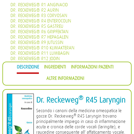
DR. RECKEWEG® R1 ANGINACID
DR. RECKEWEG® R2 AURIN
DR. RECKEWEG® R3 CORVOSAN
DR. RECKEWEG® R4 ENTEROCOLIN
DR. RECKEWEG® R5 GASTREU
DR. RECKEWEG® R6 GRIPFEKTAN
DR. RECKEWEG® R7 HEPAGALEN
DR. RECKEWEG® R9 JUTUSSIN
DR. RECKEWEG® R10 KLIMAKTERAN
DR. RECKEWEG® R11 LUMBAGIN
DR. RECKEWEG® R12 JODIN
DR. RECKEWEG® R13 PROHÄMORRHIN
DESCRIZIONE
INGREDIENTI
INFORMAZIONI PAZIENTI
DR. RECKEWEG® R14 QUIETA
DR. RECKEWEG® R16 CIMISAN
ALTRE INFORMAZIONI
DR. RECKEWEG® R17 SCROPHULARIA NOD COMP.
DR. RECKEWEG® R18 CYSTOPHYLIN
DR. RECKEWEG® R19 EUGLANDIN-M
DR. RECKEWEG® R20 EUGLANDIN-F
®
Dr. Reckeweg
R45 Laryngin
DR. RECKEWEG® R22 NAJASTHEN
DR. RECKEWEG® R23 NOSODERM
Secondo i canoni della medicina omeopatica le
DR. RECKEWEG® R24 PLEURASIN
®
gocce Dr. Reckeweg
R45 Laryngin trovano
DR. RECKEWEG® R25 PROSTATAN
principalmente impiego in caso di infiammazione
DR. RECKEWEG® R26 REMISIN
acuta e cronica delle corde vocali (laringite), e
DR. RECKEWEG® R27 RENOCALCIN
raucedine conseguente all' affaticamento vocale.