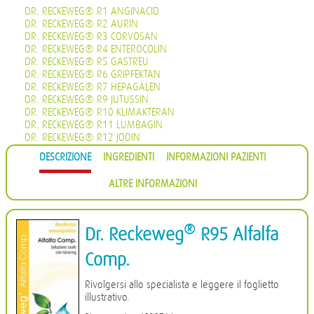
DR. RECKEWEG® R1 ANGINACID
DR. RECKEWEG® R2 AURIN
DR. RECKEWEG® R3 CORVOSAN
DR. RECKEWEG® R4 ENTEROCOLIN
DR. RECKEWEG® R5 GASTREU
DR. RECKEWEG® R6 GRIPFEKTAN
DR. RECKEWEG® R7 HEPAGALEN
DR. RECKEWEG® R9 JUTUSSIN
DR. RECKEWEG® R10 KLIMAKTERAN
DR. RECKEWEG® R11 LUMBAGIN
DR. RECKEWEG® R12 JODIN
DR. RECKEWEG® R13 PROHÄMORRHIN
DESCRIZIONE
INGREDIENTI
INFORMAZIONI PAZIENTI
DR. RECKEWEG® R14 QUIETA
DR. RECKEWEG® R16 CIMISAN
ALTRE INFORMAZIONI
DR. RECKEWEG® R17 SCROPHULARIA NOD COMP.
DR. RECKEWEG® R18 CYSTOPHYLIN
DR. RECKEWEG® R19 EUGLANDIN-M
DR. RECKEWEG® R20 EUGLANDIN-F
®
Dr. Reckeweg
R95 Alfalfa
DR. RECKEWEG® R22 NAJASTHEN
DR. RECKEWEG® R23 NOSODERM
Comp.
DR. RECKEWEG® R24 PLEURASIN
DR. RECKEWEG® R25 PROSTATAN
Rivolgersi allo specialista e leggere il foglietto
DR. RECKEWEG® R26 REMISIN
illustrativo.
DR. RECKEWEG® R27 RENOCALCIN