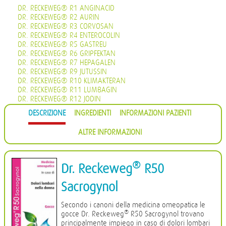
DR. RECKEWEG® R1 ANGINACID
DR. RECKEWEG® R2 AURIN
DR. RECKEWEG® R3 CORVOSAN
DR. RECKEWEG® R4 ENTEROCOLIN
DR. RECKEWEG® R5 GASTREU
DR. RECKEWEG® R6 GRIPFEKTAN
DR. RECKEWEG® R7 HEPAGALEN
DR. RECKEWEG® R9 JUTUSSIN
DR. RECKEWEG® R10 KLIMAKTERAN
DR. RECKEWEG® R11 LUMBAGIN
DR. RECKEWEG® R12 JODIN
DR. RECKEWEG® R13 PROHÄMORRHIN
DESCRIZIONE
INGREDIENTI
INFORMAZIONI PAZIENTI
DR. RECKEWEG® R14 QUIETA
DR. RECKEWEG® R16 CIMISAN
ALTRE INFORMAZIONI
DR. RECKEWEG® R17 SCROPHULARIA NOD COMP.
DR. RECKEWEG® R18 CYSTOPHYLIN
DR. RECKEWEG® R19 EUGLANDIN-M
DR. RECKEWEG® R20 EUGLANDIN-F
®
Dr. Reckeweg
R50
DR. RECKEWEG® R22 NAJASTHEN
DR. RECKEWEG® R23 NOSODERM
Sacrogynol
DR. RECKEWEG® R24 PLEURASIN
DR. RECKEWEG® R25 PROSTATAN
Secondo i canoni della medicina omeopatica le
DR. RECKEWEG® R26 REMISIN
®
gocce Dr. Reckeweg
R50 Sacrogynol trovano
DR. RECKEWEG® R27 RENOCALCIN
principalmente impiego in caso di dolori lombari