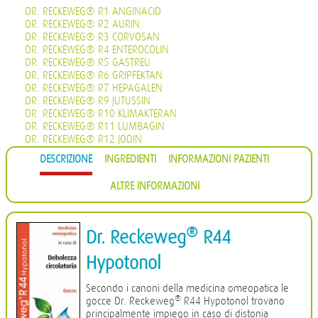
DR. RECKEWEG® R1 ANGINACID
DR. RECKEWEG® R2 AURIN
DR. RECKEWEG® R3 CORVOSAN
DR. RECKEWEG® R4 ENTEROCOLIN
DR. RECKEWEG® R5 GASTREU
DR. RECKEWEG® R6 GRIPFEKTAN
DR. RECKEWEG® R7 HEPAGALEN
DR. RECKEWEG® R9 JUTUSSIN
DR. RECKEWEG® R10 KLIMAKTERAN
DR. RECKEWEG® R11 LUMBAGIN
DR. RECKEWEG® R12 JODIN
DR. RECKEWEG® R13 PROHÄMORRHIN
DESCRIZIONE
INGREDIENTI
INFORMAZIONI PAZIENTI
DR. RECKEWEG® R14 QUIETA
DR. RECKEWEG® R16 CIMISAN
ALTRE INFORMAZIONI
DR. RECKEWEG® R17 SCROPHULARIA NOD COMP.
DR. RECKEWEG® R18 CYSTOPHYLIN
DR. RECKEWEG® R19 EUGLANDIN-M
DR. RECKEWEG® R20 EUGLANDIN-F
®
Dr. Reckeweg
R44
DR. RECKEWEG® R22 NAJASTHEN
DR. RECKEWEG® R23 NOSODERM
Hypotonol
DR. RECKEWEG® R24 PLEURASIN
DR. RECKEWEG® R25 PROSTATAN
Secondo i canoni della medicina omeopatica le
DR. RECKEWEG® R26 REMISIN
®
gocce Dr. Reckeweg
R44 Hypotonol trovano
DR. RECKEWEG® R27 RENOCALCIN
principalmente impiego in caso di distonia