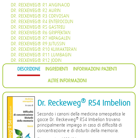
DR. RECKEWEG® R1 ANGINACID
DR. RECKEWEG® R2 AURIN
DR. RECKEWEG® R3 CORVOSAN
DR. RECKEWEG® R4 ENTEROCOLIN
DR. RECKEWEG® R5 GASTREU
DR. RECKEWEG® R6 GRIPFEKTAN
DR. RECKEWEG® R7 HEPAGALEN
DR. RECKEWEG® R9 JUTUSSIN
DR. RECKEWEG® R10 KLIMAKTERAN
DR. RECKEWEG® R11 LUMBAGIN
DR. RECKEWEG® R12 JODIN
DR. RECKEWEG® R13 PROHÄMORRHIN
DESCRIZIONE
INGREDIENTI
INFORMAZIONI PAZIENTI
DR. RECKEWEG® R14 QUIETA
DR. RECKEWEG® R16 CIMISAN
ALTRE INFORMAZIONI
DR. RECKEWEG® R17 SCROPHULARIA NOD COMP.
DR. RECKEWEG® R18 CYSTOPHYLIN
DR. RECKEWEG® R19 EUGLANDIN-M
DR. RECKEWEG® R20 EUGLANDIN-F
®
Dr. Reckeweg
R54 Imbelion
DR. RECKEWEG® R22 NAJASTHEN
DR. RECKEWEG® R23 NOSODERM
Secondo i canoni della medicina omeopatica le
DR. RECKEWEG® R24 PLEURASIN
®
gocce Dr. Reckeweg
R54 Imbelion trovano
DR. RECKEWEG® R25 PROSTATAN
principalmente impiego in caso di difficoltà di
DR. RECKEWEG® R26 REMISIN
concentrazione e di disturbi della memoria.
DR. RECKEWEG® R27 RENOCALCIN