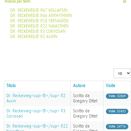
Ricerca per temi
☰
DR. RECKEWEG® R67 KOLLAPSIN
DR. RECKEWEG® R66 ARRHYTHMIN
DR. RECKEWEG® R58 VERNADON
DR. RECKEWEG® R22 NAJASTHEN
DR. RECKEWEG® R3 CORVOSAN
DR. RECKEWEG® R2 AURIN
Visualizza n
Titolo
Autore
Visite
Dr. Reckeweg<sup>®</sup> R2
Scritto da
Visite: 32069
Aurin
Gregory Ottet
Dr. Reckeweg<sup>®</sup> R3
Scritto da
Visite: 32432
Corvosan
Gregory Ottet
Dr. Reckeweg<sup>®</sup> R22
Scritto da
Visite: 24716