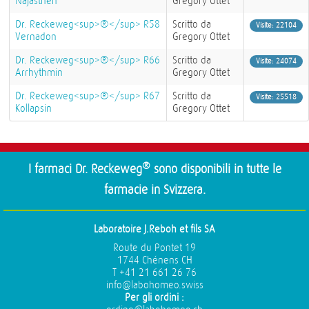
Najasthen
Gregory Ottet
Dr. Reckeweg<sup>®</sup> R58
Scritto da
Visite: 22104
Vernadon
Gregory Ottet
Dr. Reckeweg<sup>®</sup> R66
Scritto da
Visite: 24074
Arrhythmin
Gregory Ottet
Dr. Reckeweg<sup>®</sup> R67
Scritto da
Visite: 25518
Kollapsin
Gregory Ottet
®
I farmaci Dr. Reckeweg
sono disponibili in tutte le
farmacie in Svizzera.
Laboratoire J.Reboh et fils SA
Route du Pontet 19
1744 Chénens CH
T +41 21 661 26 76
info@labohomeo.swiss
Per gli ordini :