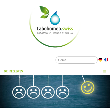
DR. RECKEWEG
☰