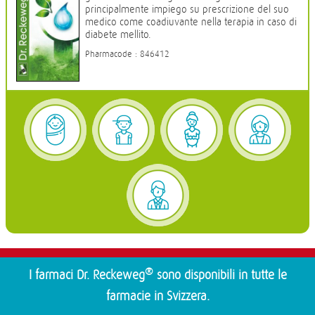
principalmente impiego su prescrizione del suo
medico come coadiuvante nella terapia in caso di
diabete mellito.
Pharmacode : 846412
®
I farmaci Dr. Reckeweg
sono disponibili in tutte le
farmacie in Svizzera.