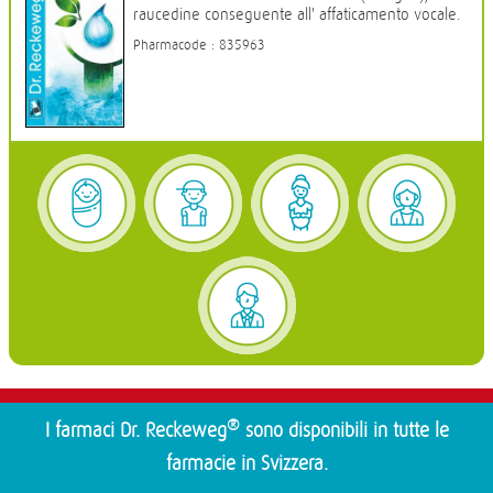
raucedine conseguente all' affaticamento vocale.
Pharmacode : 835963
®
I farmaci Dr. Reckeweg
sono disponibili in tutte le
farmacie in Svizzera.