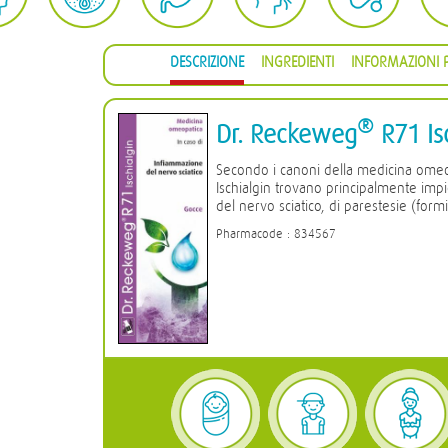
DESCRIZIONE
INGREDIENTI
INFORMAZIONI P
®
Dr. Reckeweg
R71 Is
Secondo i canoni della medicina ome
Ischialgin trovano principalmente impi
del nervo sciatico, di parestesie (formi
Pharmacode : 834567