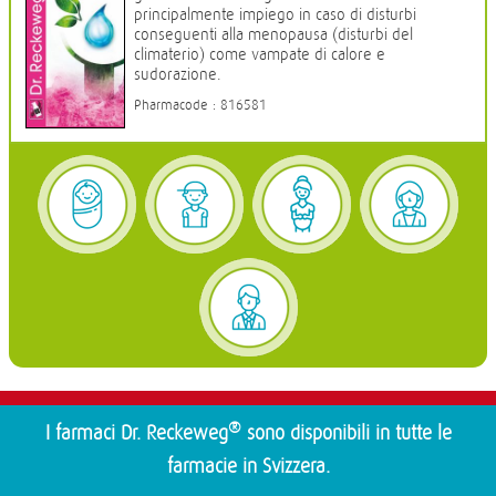
principalmente impiego in caso di disturbi
conseguenti alla menopausa (disturbi del
climaterio) come vampate di calore e
sudorazione.
Pharmacode : 816581
®
I farmaci Dr. Reckeweg
sono disponibili in tutte le
farmacie in Svizzera.