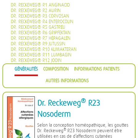
DR. RECKEWEG® R1 ANGINACID
DR. RECKEWEG® R2 AURIN
DR. RECKEWEG® R3 CORVOSAN
DR. RECKEWEG® R4 ENTEROCOLIN
DR. RECKEWEG® R5 GASTREU
DR. RECKEWEG® R6 GRIPFEKTAN
DR. RECKEWEG® R7 HEPAGALEN
DR. RECKEWEG® R9 JUTUSSIN
DR. RECKEWEG® R10 KLIMAKTERAN
DR. RECKEWEG® R11 LUMBAGIN
DR. RECKEWEG® R12 JODIN
DR. RECKEWEG® R13 PROHÄMORRHIN
GÉNÉRALITÉS
COMPOSITION
INFORMATIONS PATIENTS
DR. RECKEWEG® R14 QUIETA
DR. RECKEWEG® R16 CIMISAN
AUTRES INFORMATIONS
DR. RECKEWEG® R17 SCROPHULARIA NOD COMP.
DR. RECKEWEG® R18 CYSTOPHYLIN
DR. RECKEWEG® R19 EUGLANDIN-M
DR. RECKEWEG® R20 EUGLANDIN-F
®
Dr. Reckeweg
R23
DR. RECKEWEG® R22 NAJASTHEN
DR. RECKEWEG® R23 NOSODERM
Nosoderm
DR. RECKEWEG® R24 PLEURASIN
DR. RECKEWEG® R25 PROSTATAN
Selon la conception homéopathique, les gouttes
DR. RECKEWEG® R26 REMISIN
®
Dr. Reckeweg
R23 Nosoderm peuvent être
DR. RECKEWEG® R27 RENOCALCIN
utilisées en cas de d’affections cutanées