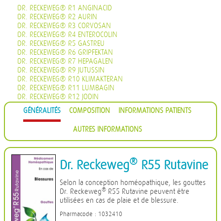
DR. RECKEWEG® R1 ANGINACID
DR. RECKEWEG® R2 AURIN
DR. RECKEWEG® R3 CORVOSAN
DR. RECKEWEG® R4 ENTEROCOLIN
DR. RECKEWEG® R5 GASTREU
DR. RECKEWEG® R6 GRIPFEKTAN
DR. RECKEWEG® R7 HEPAGALEN
DR. RECKEWEG® R9 JUTUSSIN
DR. RECKEWEG® R10 KLIMAKTERAN
DR. RECKEWEG® R11 LUMBAGIN
DR. RECKEWEG® R12 JODIN
DR. RECKEWEG® R13 PROHÄMORRHIN
GÉNÉRALITÉS
COMPOSITION
INFORMATIONS PATIENTS
DR. RECKEWEG® R14 QUIETA
DR. RECKEWEG® R16 CIMISAN
AUTRES INFORMATIONS
DR. RECKEWEG® R17 SCROPHULARIA NOD COMP.
DR. RECKEWEG® R18 CYSTOPHYLIN
DR. RECKEWEG® R19 EUGLANDIN-M
DR. RECKEWEG® R20 EUGLANDIN-F
®
Dr. Reckeweg
R55 Rutavine
DR. RECKEWEG® R22 NAJASTHEN
DR. RECKEWEG® R23 NOSODERM
Selon la conception homéopathique, les gouttes
DR. RECKEWEG® R24 PLEURASIN
®
Dr. Reckeweg
R55 Rutavine peuvent être
DR. RECKEWEG® R25 PROSTATAN
utilisées en cas de plaie et de blessure.
DR. RECKEWEG® R26 REMISIN
DR. RECKEWEG® R27 RENOCALCIN
Pharmacode : 1032410