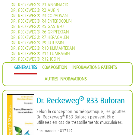
DR. RECKEWEG® R1 ANGINACID
DR. RECKEWEG® R2 AURIN
DR. RECKEWEG® R3 CORVOSAN
DR. RECKEWEG® R4 ENTEROCOLIN
DR. RECKEWEG® R5 GASTREU
DR. RECKEWEG® R6 GRIPFEKTAN
DR. RECKEWEG® R7 HEPAGALEN
DR. RECKEWEG® R9 JUTUSSIN
DR. RECKEWEG® R10 KLIMAKTERAN
DR. RECKEWEG® R11 LUMBAGIN
DR. RECKEWEG® R12 JODIN
DR. RECKEWEG® R13 PROHÄMORRHIN
GÉNÉRALITÉS
COMPOSITION
INFORMATIONS PATIENTS
DR. RECKEWEG® R14 QUIETA
DR. RECKEWEG® R16 CIMISAN
AUTRES INFORMATIONS
DR. RECKEWEG® R17 SCROPHULARIA NOD COMP.
DR. RECKEWEG® R18 CYSTOPHYLIN
DR. RECKEWEG® R19 EUGLANDIN-M
DR. RECKEWEG® R20 EUGLANDIN-F
®
Dr. Reckeweg
R33 Buforan
DR. RECKEWEG® R22 NAJASTHEN
DR. RECKEWEG® R23 NOSODERM
Selon la conception homéopathique, les gouttes
DR. RECKEWEG® R24 PLEURASIN
®
Dr. Reckeweg
R33 Buforan peuvent être
DR. RECKEWEG® R25 PROSTATAN
utilisées en cas de tressaillements musculaires.
DR. RECKEWEG® R26 REMISIN
DR. RECKEWEG® R27 RENOCALCIN
Pharmacode : 817149