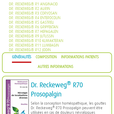
DR. RECKEWEG® R1 ANGINACID
DR. RECKEWEG® R2 AURIN
DR. RECKEWEG® R3 CORVOSAN
DR. RECKEWEG® R4 ENTEROCOLIN
DR. RECKEWEG® R5 GASTREU
DR. RECKEWEG® R6 GRIPFEKTAN
DR. RECKEWEG® R7 HEPAGALEN
DR. RECKEWEG® R9 JUTUSSIN
DR. RECKEWEG® R10 KLIMAKTERAN
DR. RECKEWEG® R11 LUMBAGIN
DR. RECKEWEG® R12 JODIN
DR. RECKEWEG® R13 PROHÄMORRHIN
GÉNÉRALITÉS
COMPOSITION
INFORMATIONS PATIENTS
DR. RECKEWEG® R14 QUIETA
DR. RECKEWEG® R16 CIMISAN
AUTRES INFORMATIONS
DR. RECKEWEG® R17 SCROPHULARIA NOD COMP.
DR. RECKEWEG® R18 CYSTOPHYLIN
DR. RECKEWEG® R19 EUGLANDIN-M
DR. RECKEWEG® R20 EUGLANDIN-F
®
Dr. Reckeweg
R70
DR. RECKEWEG® R22 NAJASTHEN
DR. RECKEWEG® R23 NOSODERM
Prosopalgin
DR. RECKEWEG® R24 PLEURASIN
DR. RECKEWEG® R25 PROSTATAN
Selon la conception homéopathique, les gouttes
DR. RECKEWEG® R26 REMISIN
®
Dr. Reckeweg
R70 Prosopalgin peuvent être
DR. RECKEWEG® R27 RENOCALCIN
utilisées en cas de douleurs névralgiques