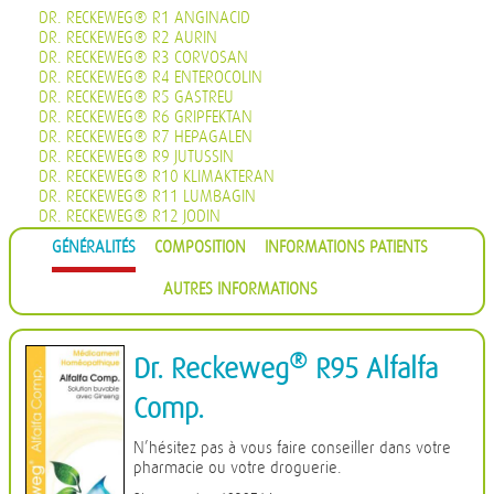
DR. RECKEWEG® R1 ANGINACID
DR. RECKEWEG® R2 AURIN
DR. RECKEWEG® R3 CORVOSAN
DR. RECKEWEG® R4 ENTEROCOLIN
DR. RECKEWEG® R5 GASTREU
DR. RECKEWEG® R6 GRIPFEKTAN
DR. RECKEWEG® R7 HEPAGALEN
DR. RECKEWEG® R9 JUTUSSIN
DR. RECKEWEG® R10 KLIMAKTERAN
DR. RECKEWEG® R11 LUMBAGIN
DR. RECKEWEG® R12 JODIN
DR. RECKEWEG® R13 PROHÄMORRHIN
GÉNÉRALITÉS
COMPOSITION
INFORMATIONS PATIENTS
DR. RECKEWEG® R14 QUIETA
DR. RECKEWEG® R16 CIMISAN
AUTRES INFORMATIONS
DR. RECKEWEG® R17 SCROPHULARIA NOD COMP.
DR. RECKEWEG® R18 CYSTOPHYLIN
DR. RECKEWEG® R19 EUGLANDIN-M
DR. RECKEWEG® R20 EUGLANDIN-F
®
Dr. Reckeweg
R95 Alfalfa
DR. RECKEWEG® R22 NAJASTHEN
DR. RECKEWEG® R23 NOSODERM
Comp.
DR. RECKEWEG® R24 PLEURASIN
DR. RECKEWEG® R25 PROSTATAN
N’hésitez pas à vous faire conseiller dans votre
DR. RECKEWEG® R26 REMISIN
pharmacie ou votre droguerie.
DR. RECKEWEG® R27 RENOCALCIN