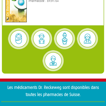
DR. RECKEWEG® R28 SECALEN
Pharmacode : 6939764
DR. RECKEWEG® R29 THERIDON
DR. RECKEWEG® R31 CONTRAEMIN
DR. RECKEWEG® R32 ANTIHIDROSIN
DR. RECKEWEG® R33 BUFORAN
DR. RECKEWEG® R34 CALCOSSIN
DR. RECKEWEG® R35 CHADONTIN
DR. RECKEWEG® R36 CHORESAN
DR. RECKEWEG® R37 COLINTESTON
DR. RECKEWEG® R38 DEXTRONEX
DR. RECKEWEG® R39 SINISTRONEX
DR. RECKEWEG® R40 DIAGLUKON
DR. RECKEWEG® R41 FORTIVIRONE
DR. RECKEWEG® R42 HAEMOVENIN
DR. RECKEWEG® R43 HERBAMINE
DR. RECKEWEG® R44 HYPOTONOL
DR. RECKEWEG® R45 LARYNGIN
DR. RECKEWEG® R46 MANURHEUMIN
DR. RECKEWEG® R47 NEUROGLOBIN
DR. RECKEWEG® R48 PULMOSOL
DR. RECKEWEG® R49 RHINOPULSAN
Les médicaments Dr. Reckeweg sont disponibles dans
DR. RECKEWEG® R50 SACROGYNOL
DR. RECKEWEG® R51 THYREOSAN
toutes les pharmacies de Suisse.
DR. RECKEWEG® R52 VOMISAN
DR. RECKEWEG® R53 COMEDONIN