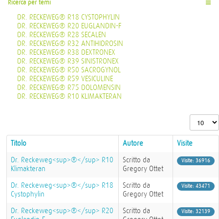
Ricerca per temi
☰
DR. RECKEWEG® R18 CYSTOPHYLIN
DR. RECKEWEG® R20 EUGLANDIN-F
DR. RECKEWEG® R28 SECALEN
DR. RECKEWEG® R32 ANTIHIDROSIN
DR. RECKEWEG® R38 DEXTRONEX
DR. RECKEWEG® R39 SINISTRONEX
DR. RECKEWEG® R50 SACROGYNOL
DR. RECKEWEG® R59 VESICULINE
DR. RECKEWEG® R75 DOLOMENSIN
DR. RECKEWEG® R10 KLIMAKTERAN
Visualizza n
Titolo
Autore
Visite
Dr. Reckeweg<sup>®</sup> R10
Scritto da
Visite: 36916
Klimakteran
Gregory Ottet
Dr. Reckeweg<sup>®</sup> R18
Scritto da
Visite: 43471
Cystophylin
Gregory Ottet
Dr. Reckeweg<sup>®</sup> R20
Scritto da
Visite: 32139