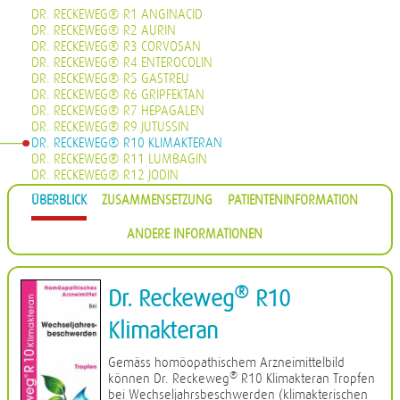
DR. RECKEWEG® R1 ANGINACID
DR. RECKEWEG® R2 AURIN
DR. RECKEWEG® R3 CORVOSAN
DR. RECKEWEG® R4 ENTEROCOLIN
DR. RECKEWEG® R5 GASTREU
DR. RECKEWEG® R6 GRIPFEKTAN
DR. RECKEWEG® R7 HEPAGALEN
DR. RECKEWEG® R9 JUTUSSIN
DR. RECKEWEG® R10 KLIMAKTERAN
DR. RECKEWEG® R11 LUMBAGIN
DR. RECKEWEG® R12 JODIN
DR. RECKEWEG® R13 PROHÄMORRHIN
ÜBERBLICK
ZUSAMMENSETZUNG
PATIENTENINFORMATION
DR. RECKEWEG® R14 QUIETA
DR. RECKEWEG® R16 CIMISAN
ANDERE INFORMATIONEN
DR. RECKEWEG® R17 SCROPHULARIA NOD COMP.
DR. RECKEWEG® R18 CYSTOPHYLIN
DR. RECKEWEG® R19 EUGLANDIN-M
DR. RECKEWEG® R20 EUGLANDIN-F
®
Dr. Reckeweg
R10
DR. RECKEWEG® R22 NAJASTHEN
DR. RECKEWEG® R23 NOSODERM
Klimakteran
DR. RECKEWEG® R24 PLEURASIN
DR. RECKEWEG® R25 PROSTATAN
Gemäss homöopathischem Arzneimittelbild
DR. RECKEWEG® R26 REMISIN
®
können Dr. Reckeweg
R10 Klimakteran Tropfen
DR. RECKEWEG® R27 RENOCALCIN
bei Wechseljahrsbeschwerden (klimakterischen