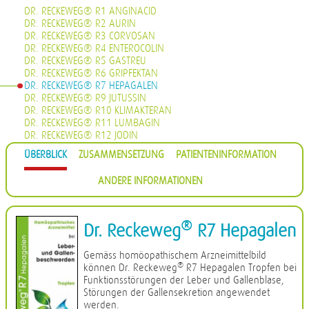
DR. RECKEWEG® R1 ANGINACID
DR. RECKEWEG® R2 AURIN
DR. RECKEWEG® R3 CORVOSAN
DR. RECKEWEG® R4 ENTEROCOLIN
DR. RECKEWEG® R5 GASTREU
DR. RECKEWEG® R6 GRIPFEKTAN
DR. RECKEWEG® R7 HEPAGALEN
DR. RECKEWEG® R9 JUTUSSIN
DR. RECKEWEG® R10 KLIMAKTERAN
DR. RECKEWEG® R11 LUMBAGIN
DR. RECKEWEG® R12 JODIN
DR. RECKEWEG® R13 PROHÄMORRHIN
ÜBERBLICK
ZUSAMMENSETZUNG
PATIENTENINFORMATION
DR. RECKEWEG® R14 QUIETA
DR. RECKEWEG® R16 CIMISAN
ANDERE INFORMATIONEN
DR. RECKEWEG® R17 SCROPHULARIA NOD COMP.
DR. RECKEWEG® R18 CYSTOPHYLIN
DR. RECKEWEG® R19 EUGLANDIN-M
DR. RECKEWEG® R20 EUGLANDIN-F
®
Dr. Reckeweg
R7 Hepagalen
DR. RECKEWEG® R22 NAJASTHEN
DR. RECKEWEG® R23 NOSODERM
Gemäss homöopathischem Arzneimittelbild
DR. RECKEWEG® R24 PLEURASIN
®
können Dr. Reckeweg
R7 Hepagalen Tropfen bei
DR. RECKEWEG® R25 PROSTATAN
Funktionsstörungen der Leber und Gallenblase,
DR. RECKEWEG® R26 REMISIN
Störungen der Gallensekretion angewendet
DR. RECKEWEG® R27 RENOCALCIN
werden.