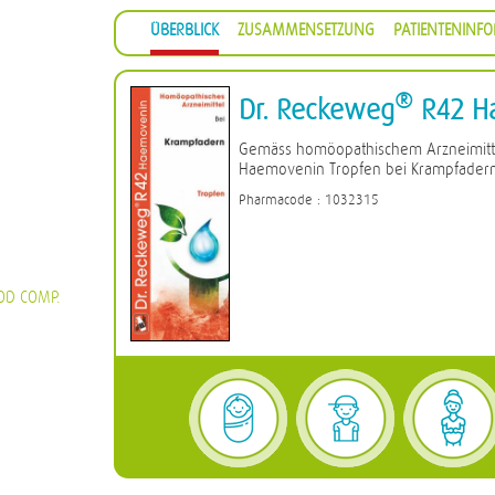
ÜBERBLICK
ZUSAMMENSETZUNG
PATIENTENINF
®
Dr. Reckeweg
R42 H
Gemäss homöopathischem Arzneimitt
Haemovenin Tropfen bei Krampfade
Pharmacode : 1032315
OD COMP.