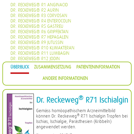
DR. RECKEWEG® R1 ANGINACID
DR. RECKEWEG® R2 AURIN
DR. RECKEWEG® R3 CORVOSAN
DR. RECKEWEG® R4 ENTEROCOLIN
DR. RECKEWEG® R5 GASTREU
DR. RECKEWEG® R6 GRIPFEKTAN
DR. RECKEWEG® R7 HEPAGALEN
DR. RECKEWEG® R9 JUTUSSIN
DR. RECKEWEG® R10 KLIMAKTERAN
DR. RECKEWEG® R11 LUMBAGIN
DR. RECKEWEG® R12 JODIN
DR. RECKEWEG® R13 PROHÄMORRHIN
ÜBERBLICK
ZUSAMMENSETZUNG
PATIENTENINFORMATION
DR. RECKEWEG® R14 QUIETA
DR. RECKEWEG® R16 CIMISAN
ANDERE INFORMATIONEN
DR. RECKEWEG® R17 SCROPHULARIA NOD COMP.
DR. RECKEWEG® R18 CYSTOPHYLIN
DR. RECKEWEG® R19 EUGLANDIN-M
DR. RECKEWEG® R20 EUGLANDIN-F
®
Dr. Reckeweg
R71 Ischialgin
DR. RECKEWEG® R22 NAJASTHEN
DR. RECKEWEG® R23 NOSODERM
Gemäss homöopathischem Arzneimittelbild
DR. RECKEWEG® R24 PLEURASIN
®
können Dr. Reckeweg
R71 Ischialgin Tropfen bei
DR. RECKEWEG® R25 PROSTATAN
Ischias, Ischialgie, Parästhesien (Kribbeln)
DR. RECKEWEG® R26 REMISIN
angewendet werden.
DR. RECKEWEG® R27 RENOCALCIN