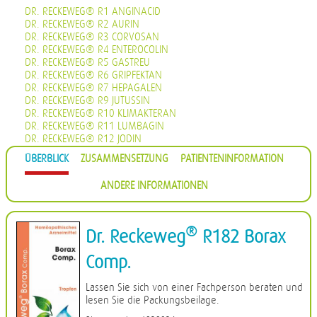
DR. RECKEWEG® R1 ANGINACID
DR. RECKEWEG® R2 AURIN
DR. RECKEWEG® R3 CORVOSAN
DR. RECKEWEG® R4 ENTEROCOLIN
DR. RECKEWEG® R5 GASTREU
DR. RECKEWEG® R6 GRIPFEKTAN
DR. RECKEWEG® R7 HEPAGALEN
DR. RECKEWEG® R9 JUTUSSIN
DR. RECKEWEG® R10 KLIMAKTERAN
DR. RECKEWEG® R11 LUMBAGIN
DR. RECKEWEG® R12 JODIN
DR. RECKEWEG® R13 PROHÄMORRHIN
ÜBERBLICK
ZUSAMMENSETZUNG
PATIENTENINFORMATION
DR. RECKEWEG® R14 QUIETA
DR. RECKEWEG® R16 CIMISAN
ANDERE INFORMATIONEN
DR. RECKEWEG® R17 SCROPHULARIA NOD COMP.
DR. RECKEWEG® R18 CYSTOPHYLIN
DR. RECKEWEG® R19 EUGLANDIN-M
DR. RECKEWEG® R20 EUGLANDIN-F
®
Dr. Reckeweg
R182 Borax
DR. RECKEWEG® R22 NAJASTHEN
DR. RECKEWEG® R23 NOSODERM
Comp.
DR. RECKEWEG® R24 PLEURASIN
DR. RECKEWEG® R25 PROSTATAN
Lassen Sie sich von einer Fachperson beraten und
DR. RECKEWEG® R26 REMISIN
lesen Sie die Packungsbeilage.
DR. RECKEWEG® R27 RENOCALCIN