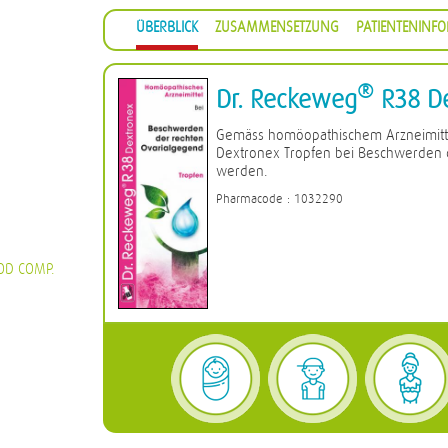
ÜBERBLICK
ZUSAMMENSETZUNG
PATIENTENINF
®
Dr. Reckeweg
R38 De
Gemäss homöopathischem Arzneimitt
Dextronex Tropfen bei Beschwerden 
werden.
Pharmacode : 1032290
OD COMP.