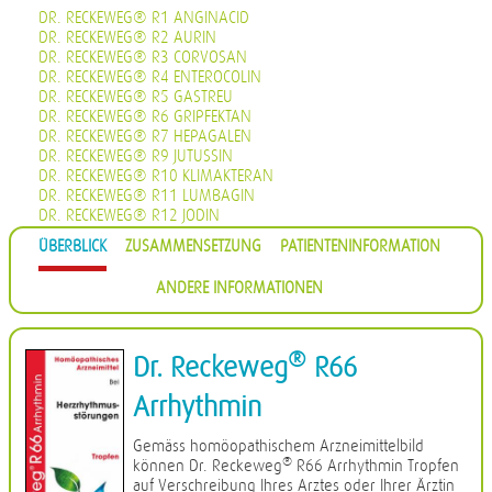
DR. RECKEWEG® R1 ANGINACID
DR. RECKEWEG® R2 AURIN
DR. RECKEWEG® R3 CORVOSAN
DR. RECKEWEG® R4 ENTEROCOLIN
DR. RECKEWEG® R5 GASTREU
DR. RECKEWEG® R6 GRIPFEKTAN
DR. RECKEWEG® R7 HEPAGALEN
DR. RECKEWEG® R9 JUTUSSIN
DR. RECKEWEG® R10 KLIMAKTERAN
DR. RECKEWEG® R11 LUMBAGIN
DR. RECKEWEG® R12 JODIN
DR. RECKEWEG® R13 PROHÄMORRHIN
ÜBERBLICK
ZUSAMMENSETZUNG
PATIENTENINFORMATION
DR. RECKEWEG® R14 QUIETA
DR. RECKEWEG® R16 CIMISAN
ANDERE INFORMATIONEN
DR. RECKEWEG® R17 SCROPHULARIA NOD COMP.
DR. RECKEWEG® R18 CYSTOPHYLIN
DR. RECKEWEG® R19 EUGLANDIN-M
DR. RECKEWEG® R20 EUGLANDIN-F
®
Dr. Reckeweg
R66
DR. RECKEWEG® R22 NAJASTHEN
DR. RECKEWEG® R23 NOSODERM
Arrhythmin
DR. RECKEWEG® R24 PLEURASIN
DR. RECKEWEG® R25 PROSTATAN
Gemäss homöopathischem Arzneimittelbild
DR. RECKEWEG® R26 REMISIN
®
können Dr. Reckeweg
R66 Arrhythmin Tropfen
DR. RECKEWEG® R27 RENOCALCIN
auf Verschreibung Ihres Arztes oder Ihrer Ärztin